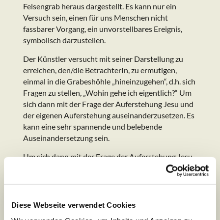
Felsengrab heraus dargestellt. Es kann nur ein
Versuch sein, einen für uns Menschen nicht
fassbarer Vorgang, ein unvorstellbares Ereignis,
symbolisch darzustellen.
Der Künstler versucht mit seiner Darstellung zu
erreichen, den/die BetrachterIn, zu ermutigen,
einmal in die Grabeshöhle „hineinzugehen“, d.h. sich
Fragen zu stellen, „Wohin gehe ich eigentlich?“ Um
sich dann mit der Frage der Auferstehung Jesu und
der eigenen Auferstehung auseinanderzusetzen. Es
kann eine sehr spannende und belebende
Auseinandersetzung sein.
Um sich dann mit der Frage der Auferstehung Jesu
und der eigenen Auferstehung
auseinanderzusetzen. Es kann eine sehr spannende
und belebende Auseinandersetzung sein. Die Frage
nach dem „Woher und Wohin“ sind letztendlich die
Diese Webseite verwendet Cookies
Fragen, die uns bewusst oder unbewusst immer