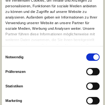
Wir verwenden Cookies, um Inhalte und Anzeigen zu
wieder beschäftigen.
personalisieren, Funktionen für soziale Medien anbieten
Ich wünsche mir, dass immer mehr Menschen sich
zu können und die Zugriffe auf unsere Website zu
bewusst auf die Suche nach Antworten begeben. Dazu
analysieren. Außerdem geben wir Informationen zu Ihrer
gehört, nach meiner Überzeugung, auch der Gang oder
Verwendung unserer Website an unsere Partner für
zumindest der Blick in das Felsengrab ´Jesu. Denn das
soziale Medien, Werbung und Analysen weiter. Unsere
hat auch etwas mit Ihrer/Deiner und meiner Zukunft zu
Partner führen diese Informationen möglicherweise mit
tun!“
weiteren Daten zusammen, die Sie ihnen bereitgestellt
haben oder die sie im Rahmen Ihrer Nutzung der Dienste
Zitat U. Fossemer
gesammelt haben.
E
Notwendig
i
n
w
Präferenzen
i
l
l
Statistiken
i
g
Marketing
u