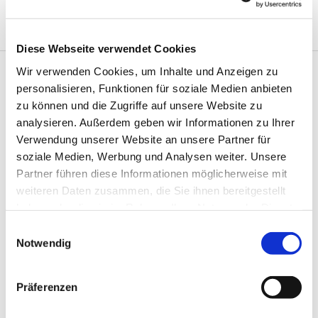
Hochzeit
Diese Webseite verwendet Cookies
Wir verwenden Cookies, um Inhalte und Anzeigen zu
„Gott ist die Liebe, und wer in der Liebe bleibt, bleibt in
personalisieren, Funktionen für soziale Medien anbieten
Gott und Gott bleibt in ihm.“
zu können und die Zugriffe auf unsere Website zu
(1. Joh 4,16)
analysieren. Außerdem geben wir Informationen zu Ihrer
Verwendung unserer Website an unsere Partner für
Die Liebe ist die schönste Art und Weise, Gott zu
soziale Medien, Werbung und Analysen weiter. Unsere
entdecken.
Partner führen diese Informationen möglicherweise mit
Es liegt eben nicht alles in unserer Hand, sondern
weiteren Daten zusammen, die Sie ihnen bereitgestellt
das Geheimnis der Liebe weist über sich selbst
haben oder die sie im Rahmen Ihrer Nutzung der Dienste
hinaus.
gesammelt haben.
Diese besondere Verbundenheit zweier Liebenden
E
Notwendig
wird im Traugottesdienst sichtbar.
i
Begleitet durch den Segen Gottes, der das Paar
n
unterstützen und tragen soll.
w
Präferenzen
i
Bei Ihrer individuellen Planung und Gestaltung des
l