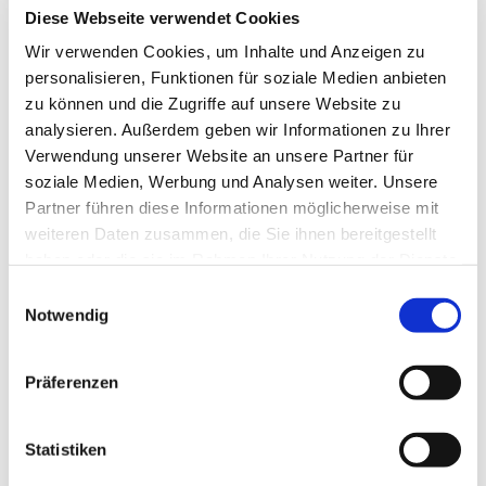
durchgeführt. So
Diese Webseite verwendet Cookies
kommt eine größere
Gruppe Kinder
Wir verwenden Cookies, um Inhalte und Anzeigen zu
zusammen und es
können neue Kontakte
personalisieren, Funktionen für soziale Medien anbieten
außerhalb der eigenen
zu können und die Zugriffe auf unsere Website zu
Gemeinde geknüpft
werden.
analysieren. Außerdem geben wir Informationen zu Ihrer
Thementage und
Verwendung unserer Website an unsere Partner für
Freizeiten werden von
den Pastoren der
soziale Medien, Werbung und Analysen weiter. Unsere
Gemeinden,
Partner führen diese Informationen möglicherweise mit
pädagogischen und
ehrenamtlichen
weiteren Daten zusammen, die Sie ihnen bereitgestellt
Mitarbeitern und
haben oder die sie im Rahmen Ihrer Nutzung der Dienste
Teamern gestaltet.
Auch Sie als Eltern sind
gesammelt haben.
E
herzlich eingeladen sich
Notwendig
mit ihren Ideen und
i
Talenten einzubringen.
n
Am 25. Juni 2025
w
Präferenzen
findet um 19 Uhr ein
i
Elterninfoabend im
Gemeindehaus in
l
Pronstorf (An der
l
Statistiken
Kirche 2, 23820
Pronstorf) statt.
i