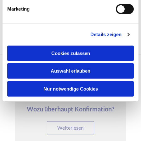
g
Im April/Mai 2030 sind
Marketing
die
u
Konfirmationsgottesdi
n
enste.
g
Details zeigen
s
a
u
Cookies zulassen
s
w
Auswahl erlauben
a
Fragen rund um die Konfirmation
h
l
Nur notwendige Cookies
Wozu überhaupt Konfirmation?
Weiterlesen