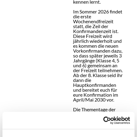
kennen lernt.
Im Sommer 2026 findet
die erste
Wochenendfreizeit
statt, die Zeil der
Konfirmandenzeit ist.
Diese Freizeit wird
jährlich wiederholt und
es kommen die neuen
Vorkonfirmanden dazu,
so dass später jeweils 3
Jahrgänge (Klasse 4, 5
und 6) gemeinsam an
der Freizeit teilnehmen.
Ab der 8. Klasse seid ihr
dann die
Hauptkonfirmanden
und bereitet euch für
eure Konfirmation im
April/Mai 2030 vor.
Die Thementage der
Vorkonfirmandenzeit
sowie die jährlichen
Freizeiten werden von
den drei Gemeinden
gemeinsam