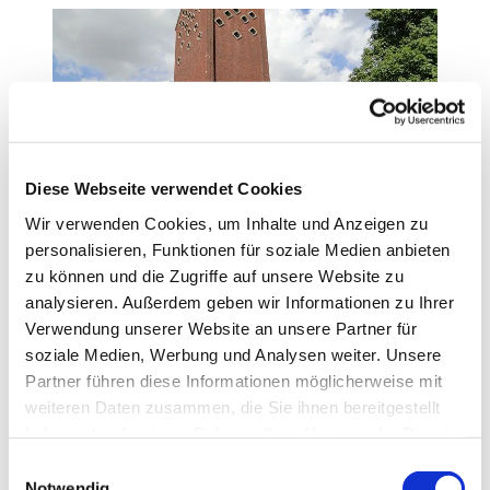
Diese Webseite verwendet Cookies
Kirchengemeinde Neuengörs
Wir verwenden Cookies, um Inhalte und Anzeigen zu
personalisieren, Funktionen für soziale Medien anbieten
zu können und die Zugriffe auf unsere Website zu
Weiterlesen
analysieren. Außerdem geben wir Informationen zu Ihrer
Verwendung unserer Website an unsere Partner für
soziale Medien, Werbung und Analysen weiter. Unsere
Partner führen diese Informationen möglicherweise mit
weiteren Daten zusammen, die Sie ihnen bereitgestellt
haben oder die sie im Rahmen Ihrer Nutzung der Dienste
gesammelt haben.
E
Notwendig