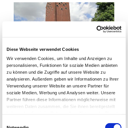
Diese Webseite verwendet Cookies
Kirchengemeinde Neuengörs
Wir verwenden Cookies, um Inhalte und Anzeigen zu
personalisieren, Funktionen für soziale Medien anbieten
zu können und die Zugriffe auf unsere Website zu
Weiterlesen
analysieren. Außerdem geben wir Informationen zu Ihrer
Verwendung unserer Website an unsere Partner für
soziale Medien, Werbung und Analysen weiter. Unsere
Partner führen diese Informationen möglicherweise mit
weiteren Daten zusammen, die Sie ihnen bereitgestellt
haben oder die sie im Rahmen Ihrer Nutzung der Dienste
gesammelt haben.
E
Notwendig