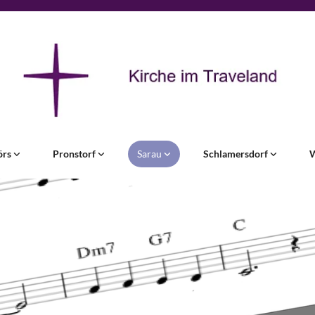
örs
Pronstorf
Sarau
Schlamersdorf
W