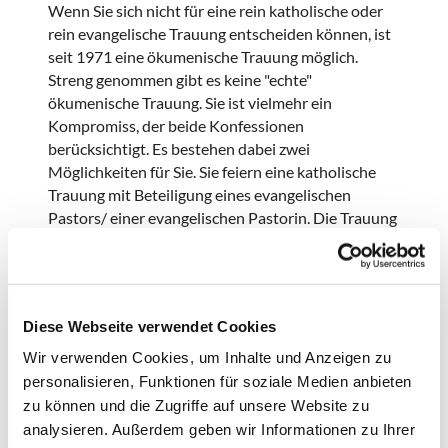
Wenn Sie sich nicht für eine rein katholische oder
rein evangelische Trauung entscheiden können, ist
seit 1971 eine ökumenische Trauung möglich.
Streng genommen gibt es keine "echte"
ökumenische Trauung. Sie ist vielmehr ein
Kompromiss, der beide Konfessionen
berücksichtigt. Es bestehen dabei zwei
Möglichkeiten für Sie. Sie feiern eine katholische
Trauung mit Beteiligung eines evangelischen
Pastors/ einer evangelischen Pastorin. Die Trauung
würde dann in einer katholischen Kirche
stattfinden.
Oder aber Sie entscheiden sich für eine
evangelische Trauung mit Beteiligung eines
Diese Webseite verwendet Cookies
katholischen Pfarrers. Diese würde dann in einer
Wir verwenden Cookies, um Inhalte und Anzeigen zu
evangelischen Kirche stattfinden. Die ökumenische
personalisieren, Funktionen für soziale Medien anbieten
Trauung gilt kirchenrechtlich als katholische
zu können und die Zugriffe auf unsere Website zu
Trauung, wenn sie unter katholischer Federführung
analysieren. Außerdem geben wir Informationen zu Ihrer
vollzogen wurde. Entsprechend gilt sie als