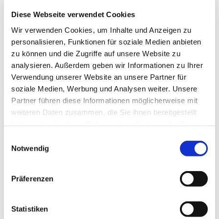
Diese Webseite verwendet Cookies
Wir verwenden Cookies, um Inhalte und Anzeigen zu
personalisieren, Funktionen für soziale Medien anbieten
zu können und die Zugriffe auf unsere Website zu
analysieren. Außerdem geben wir Informationen zu Ihrer
Verwendung unserer Website an unsere Partner für
soziale Medien, Werbung und Analysen weiter. Unsere
Partner führen diese Informationen möglicherweise mit
weiteren Daten zusammen, die Sie ihnen bereitgestellt
haben oder die sie im Rahmen Ihrer Nutzung der Dienste
gesammelt haben.
E
Notwendig
i
n
w
Präferenzen
i
l
l
Statistiken
Dies könnte Sie auch