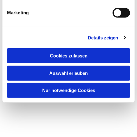
i
interessieren
g
Marketing
u
n
g
Details zeigen
s
a
u
Cookies zulassen
s
w
Auswahl erlauben
a
h
l
Nur notwendige Cookies