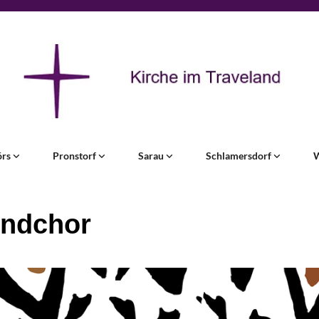
örs
Pronstorf
Sarau
Schlamersdorf
ndchor