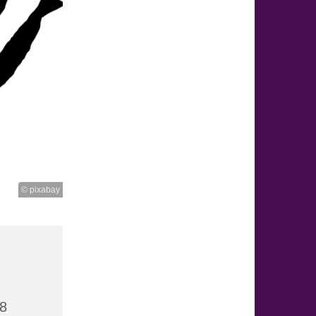
© pixabay
18