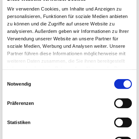
Wir verwenden Cookies, um Inhalte und Anzeigen zu
personalisieren, Funktionen für soziale Medien anbieten
zu können und die Zugriffe auf unsere Website zu
analysieren. Außerdem geben wir Informationen zu Ihrer
Verwendung unserer Website an unsere Partner für
soziale Medien, Werbung und Analysen weiter. Unsere
Partner führen diese Informationen möglicherweise mit
weiteren Daten zusammen, die Sie ihnen bereitgestellt
haben oder die sie im Rahmen Ihrer Nutzung der Dienste
gesammelt haben.
E
Notwendig
i
n
w
Präferenzen
i
l
Dies könnte Sie auch
interessieren
l
Statistiken
i
g