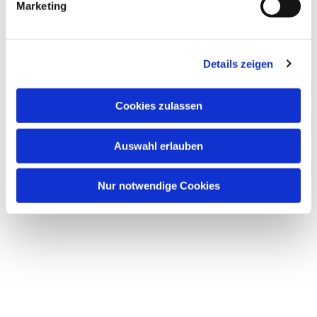
Marketing
u
n
g
Details zeigen
s
a
u
Cookies zulassen
s
w
Auswahl erlauben
a
h
l
Nur notwendige Cookies