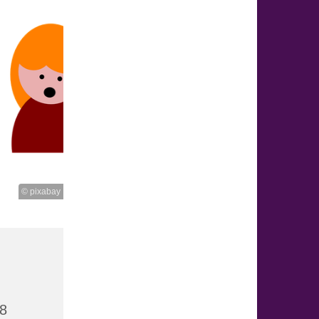
© pixabay
18