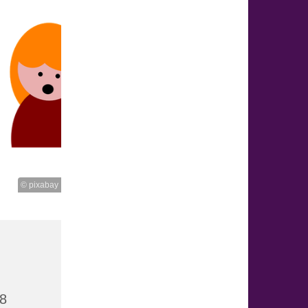
© pixabay
18