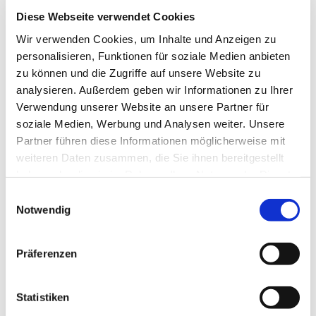
Diese Webseite verwendet Cookies
Wir verwenden Cookies, um Inhalte und Anzeigen zu
personalisieren, Funktionen für soziale Medien anbieten
zu können und die Zugriffe auf unsere Website zu
analysieren. Außerdem geben wir Informationen zu Ihrer
Verwendung unserer Website an unsere Partner für
soziale Medien, Werbung und Analysen weiter. Unsere
Partner führen diese Informationen möglicherweise mit
weiteren Daten zusammen, die Sie ihnen bereitgestellt
haben oder die sie im Rahmen Ihrer Nutzung der Dienste
gesammelt haben.
E
Notwendig
i
n
w
Präferenzen
i
l
l
Statistiken
Dies könnte Sie auch
i