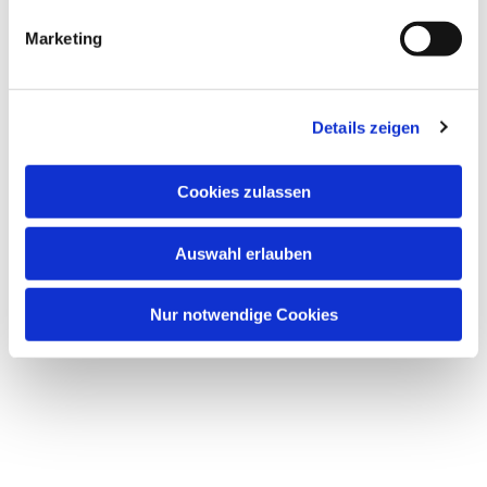
interessieren
g
Marketing
u
n
g
Details zeigen
s
a
u
Cookies zulassen
s
w
Auswahl erlauben
a
h
l
Nur notwendige Cookies