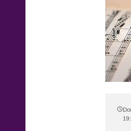
Don
19