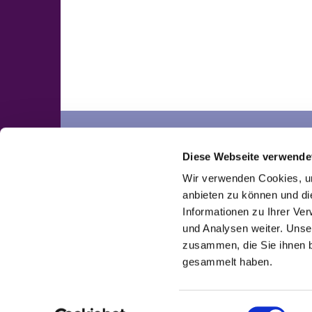
Neuengörs
Pronstorf
Diese Webseite verwende
Kontakte
Kontakte
Wir verwenden Cookies, um
anbieten zu können und di
Informationen zu Ihrer Ve
und Analysen weiter. Unse
zusammen, die Sie ihnen b
gesammelt haben.
E