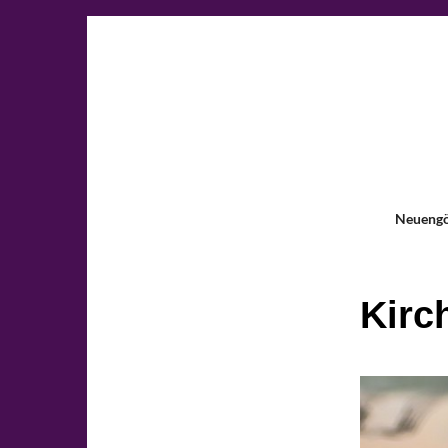
Neueng
Kirc