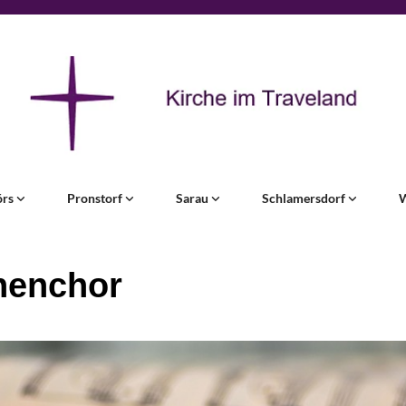
örs
Pronstorf
Sarau
Schlamersdorf
henchor