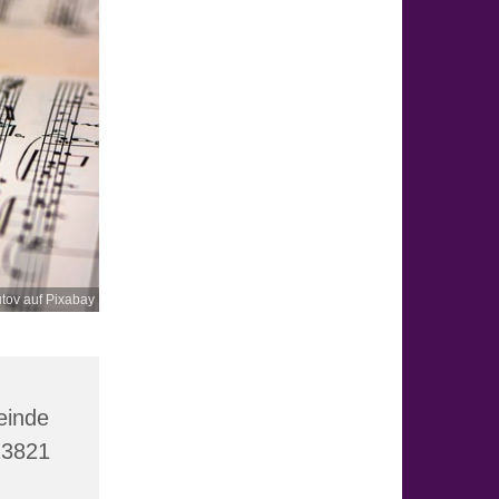
tov auf Pixabay
einde
23821