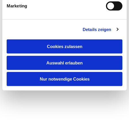
g
Marketing
u
n
g
Details zeigen
s
a
u
Cookies zulassen
s
w
Auswahl erlauben
a
h
l
Nur notwendige Cookies