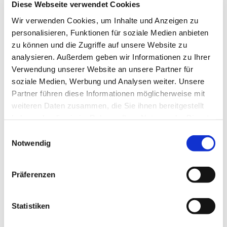
Diese Webseite verwendet Cookies
Wir verwenden Cookies, um Inhalte und Anzeigen zu
personalisieren, Funktionen für soziale Medien anbieten
zu können und die Zugriffe auf unsere Website zu
analysieren. Außerdem geben wir Informationen zu Ihrer
Verwendung unserer Website an unsere Partner für
soziale Medien, Werbung und Analysen weiter. Unsere
Partner führen diese Informationen möglicherweise mit
weiteren Daten zusammen, die Sie ihnen bereitgestellt
haben oder die sie im Rahmen Ihrer Nutzung der Dienste
gesammelt haben.
E
Notwendig
i
n
w
Präferenzen
i
l
Dies könnte Sie auch
l
Statistiken
interessieren
i