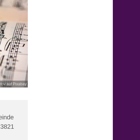
tov auf Pixabay
einde
23821