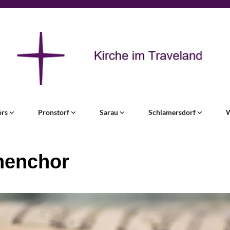
örs
Pronstorf
Sarau
Schlamersdorf
henchor