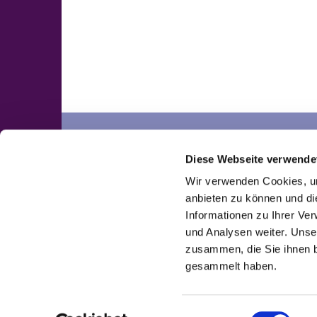
Neuengörs
Pronstorf
Diese Webseite verwende
Kontakte
Kontakte
Wir verwenden Cookies, um
anbieten zu können und di
Informationen zu Ihrer Ve
und Analysen weiter. Unse
zusammen, die Sie ihnen b
gesammelt haben.
E