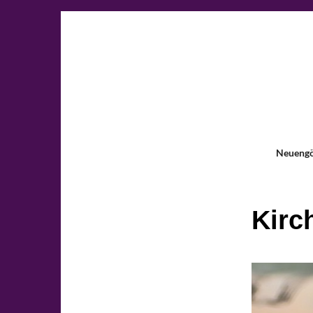
Neueng
Kirc