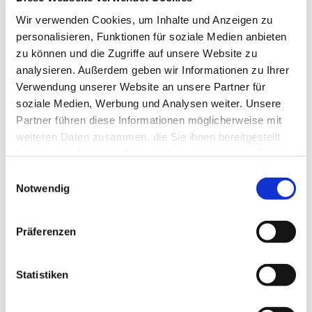
Wir verwenden Cookies, um Inhalte und Anzeigen zu
personalisieren, Funktionen für soziale Medien anbieten
zu können und die Zugriffe auf unsere Website zu
analysieren. Außerdem geben wir Informationen zu Ihrer
Verwendung unserer Website an unsere Partner für
soziale Medien, Werbung und Analysen weiter. Unsere
Partner führen diese Informationen möglicherweise mit
weiteren Daten zusammen, die Sie ihnen bereitgestellt
haben oder die sie im Rahmen Ihrer Nutzung der Dienste
gesammelt haben.
E
Notwendig
i
n
w
Präferenzen
i
l
Dies könnte Sie auch
interessieren
l
Statistiken
i
g