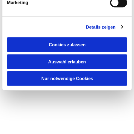
Marketing
u
n
g
Details zeigen
s
a
u
Cookies zulassen
s
w
Auswahl erlauben
a
h
l
Nur notwendige Cookies