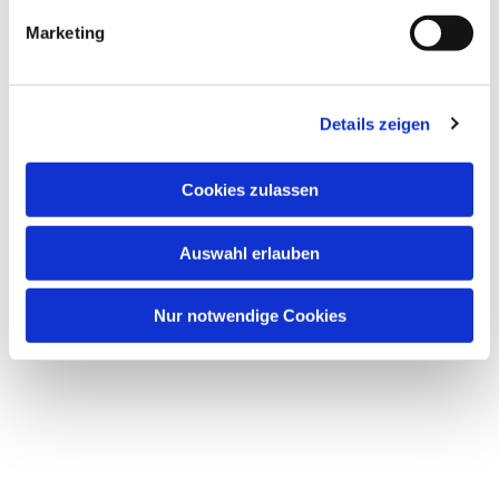
g
Marketing
u
n
g
Details zeigen
s
a
u
Cookies zulassen
s
w
Auswahl erlauben
a
h
l
Nur notwendige Cookies