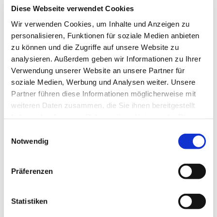
Diese Webseite verwendet Cookies
Wir verwenden Cookies, um Inhalte und Anzeigen zu
personalisieren, Funktionen für soziale Medien anbieten
zu können und die Zugriffe auf unsere Website zu
analysieren. Außerdem geben wir Informationen zu Ihrer
Verwendung unserer Website an unsere Partner für
soziale Medien, Werbung und Analysen weiter. Unsere
Partner führen diese Informationen möglicherweise mit
weiteren Daten zusammen, die Sie ihnen bereitgestellt
haben oder die sie im Rahmen Ihrer Nutzung der Dienste
gesammelt haben.
E
Notwendig
i
n
w
Präferenzen
i
l
Dies könnte Sie auch
l
Statistiken
interessieren
i