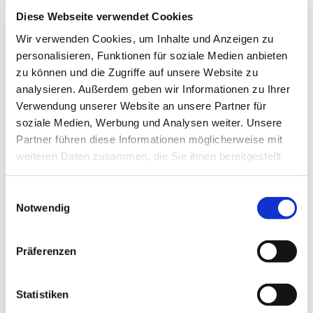
Diese Webseite verwendet Cookies
Wir verwenden Cookies, um Inhalte und Anzeigen zu
personalisieren, Funktionen für soziale Medien anbieten
zu können und die Zugriffe auf unsere Website zu
analysieren. Außerdem geben wir Informationen zu Ihrer
Verwendung unserer Website an unsere Partner für
soziale Medien, Werbung und Analysen weiter. Unsere
Partner führen diese Informationen möglicherweise mit
weiteren Daten zusammen, die Sie ihnen bereitgestellt
haben oder die sie im Rahmen Ihrer Nutzung der Dienste
gesammelt haben.
E
Notwendig
i
n
w
Präferenzen
i
l
l
Statistiken
Dies könnte Sie auch
i