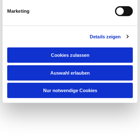
interessieren
g
Marketing
u
n
g
Details zeigen
s
a
u
Cookies zulassen
s
w
Auswahl erlauben
a
h
l
Nur notwendige Cookies