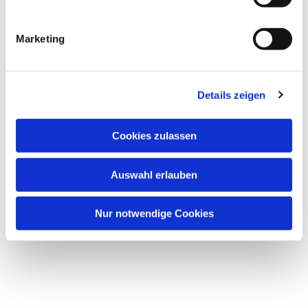
i
Dies könnte Sie auch
interessieren
g
Marketing
u
n
g
Details zeigen
s
a
u
Cookies zulassen
s
w
Auswahl erlauben
a
h
l
Nur notwendige Cookies