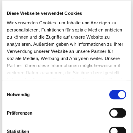
Diese Webseite verwendet Cookies
Wir verwenden Cookies, um Inhalte und Anzeigen zu
personalisieren, Funktionen für soziale Medien anbieten
zu können und die Zugriffe auf unsere Website zu
analysieren. Außerdem geben wir Informationen zu Ihrer
Verwendung unserer Website an unsere Partner für
soziale Medien, Werbung und Analysen weiter. Unsere
Partner führen diese Informationen möglicherweise mit
weiteren Daten zusammen, die Sie ihnen bereitgestellt
haben oder die sie im Rahmen Ihrer Nutzung der Dienste
gesammelt haben.
E
Notwendig
i
n
w
Präferenzen
i
l
l
Statistiken