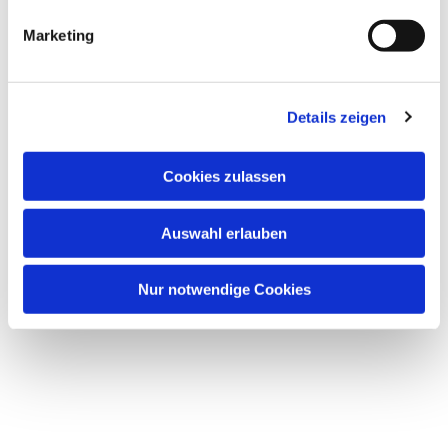
interessieren
g
Marketing
u
n
g
Details zeigen
s
a
u
Cookies zulassen
s
w
Auswahl erlauben
a
h
l
Nur notwendige Cookies