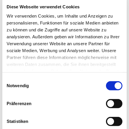
Diese Webseite verwendet Cookies
Wir verwenden Cookies, um Inhalte und Anzeigen zu
personalisieren, Funktionen für soziale Medien anbieten
zu können und die Zugriffe auf unsere Website zu
analysieren. Außerdem geben wir Informationen zu Ihrer
Verwendung unserer Website an unsere Partner für
soziale Medien, Werbung und Analysen weiter. Unsere
Partner führen diese Informationen möglicherweise mit
weiteren Daten zusammen, die Sie ihnen bereitgestellt
haben oder die sie im Rahmen Ihrer Nutzung der Dienste
gesammelt haben.
E
Notwendig
i
n
w
Präferenzen
i
l
l
Statistiken
Dies könnte Sie auch
i