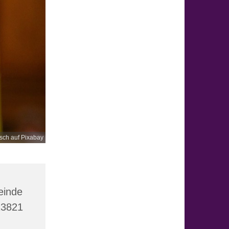
ch auf Pixabay
einde
23821