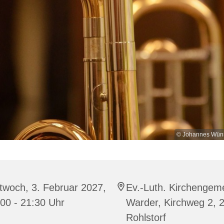
© Johannes Wüns
twoch, 3. Februar 2027,
Ev.-Luth. Kirchengem
00 - 21:30 Uhr
Warder, Kirchweg 2, 
Rohlstorf