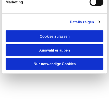
Marketing
u
n
g
Details zeigen
s
a
u
Cookies zulassen
s
w
Auswahl erlauben
a
h
l
Nur notwendige Cookies