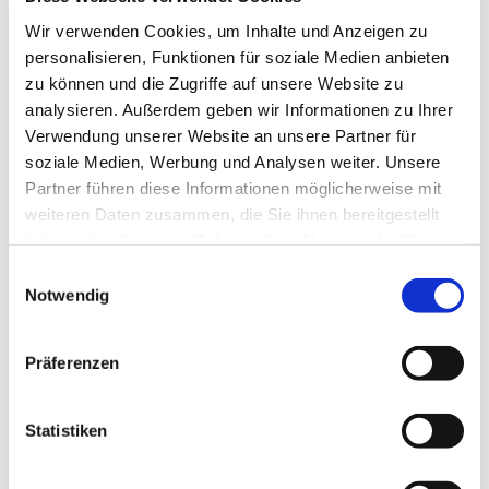
Wir verwenden Cookies, um Inhalte und Anzeigen zu
personalisieren, Funktionen für soziale Medien anbieten
zu können und die Zugriffe auf unsere Website zu
analysieren. Außerdem geben wir Informationen zu Ihrer
Verwendung unserer Website an unsere Partner für
soziale Medien, Werbung und Analysen weiter. Unsere
Partner führen diese Informationen möglicherweise mit
weiteren Daten zusammen, die Sie ihnen bereitgestellt
haben oder die sie im Rahmen Ihrer Nutzung der Dienste
gesammelt haben.
E
Notwendig
i
n
w
Präferenzen
i
l
Dies könnte Sie auch
interessieren
l
Statistiken
i
g