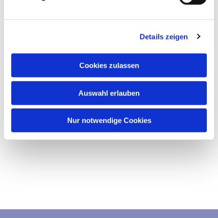
u
n
g
Details zeigen
s
a
u
Cookies zulassen
s
w
Auswahl erlauben
a
h
l
Nur notwendige Cookies