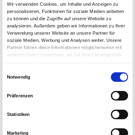
Wir verwenden Cookies, um Inhalte und Anzeigen zu
personalisieren, Funktionen für soziale Medien anbieten
zu können und die Zugriffe auf unsere Website zu
analysieren. Außerdem geben wir Informationen zu Ihrer
Verwendung unserer Website an unsere Partner für
soziale Medien, Werbung und Analysen weiter. Unsere
Partner führen diese Informationen möglicherweise mit
weiteren Daten zusammen, die Sie ihnen bereitgestellt
haben oder die sie im Rahmen Ihrer Nutzung der Dienste
gesammelt haben.
E
Notwendig
i
n
w
Präferenzen
i
Dies könnte Sie auch
l
interessieren
l
Statistiken
i
g
Marketing