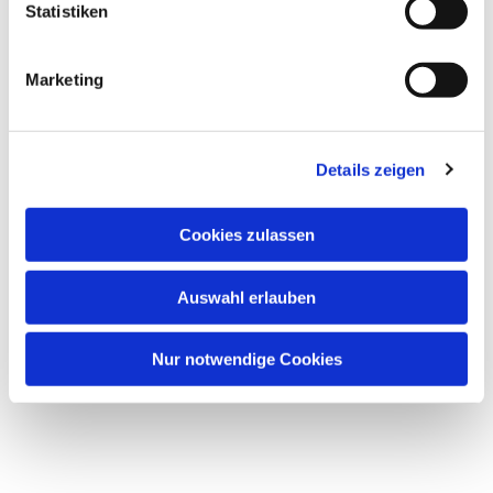
l
Statistiken
i
Dies könnte Sie auch
g
Marketing
interessieren
u
n
g
Details zeigen
s
a
u
Cookies zulassen
s
w
Auswahl erlauben
a
h
l
Nur notwendige Cookies