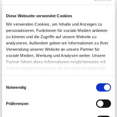
Musik, Texte , Gebete und Gesang zum Thema
Abra(h)am von und mit dem Sternstundenteam
Diese Webseite verwendet Cookies
Wir verwenden Cookies, um Inhalte und Anzeigen zu
personalisieren, Funktionen für soziale Medien anbieten
zu können und die Zugriffe auf unsere Website zu
analysieren. Außerdem geben wir Informationen zu Ihrer
Verwendung unserer Website an unsere Partner für
soziale Medien, Werbung und Analysen weiter. Unsere
Partner führen diese Informationen möglicherweise mit
weiteren Daten zusammen, die Sie ihnen bereitgestellt
haben oder die sie im Rahmen Ihrer Nutzung der Dienste
gesammelt haben.
E
Notwendig
i
n
w
Präferenzen
i
l