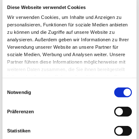
Diese Webseite verwendet Cookies
Wir verwenden Cookies, um Inhalte und Anzeigen zu
personalisieren, Funktionen für soziale Medien anbieten
zu können und die Zugriffe auf unsere Website zu
analysieren. Außerdem geben wir Informationen zu Ihrer
Verwendung unserer Website an unsere Partner für
soziale Medien, Werbung und Analysen weiter. Unsere
Partner führen diese Informationen möglicherweise mit
weiteren Daten zusammen, die Sie ihnen bereitgestellt
haben oder die sie im Rahmen Ihrer Nutzung der Dienste
gesammelt haben.
E
Notwendig
i
n
w
Präferenzen
i
l
l
Statistiken
Dies könnte Sie auch
i