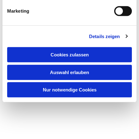
interessieren
g
Marketing
u
n
g
Details zeigen
s
a
u
Cookies zulassen
s
w
Auswahl erlauben
a
h
l
Nur notwendige Cookies