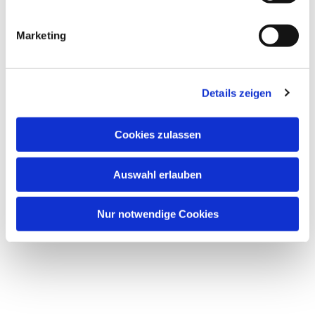
Dies könnte Sie auch
i
interessieren
g
Marketing
u
n
g
Details zeigen
s
a
u
Cookies zulassen
s
w
Auswahl erlauben
a
h
l
Nur notwendige Cookies