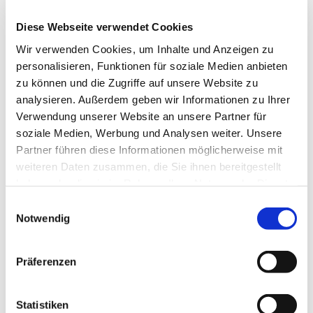
Diese Webseite verwendet Cookies
Wir verwenden Cookies, um Inhalte und Anzeigen zu
personalisieren, Funktionen für soziale Medien anbieten
zu können und die Zugriffe auf unsere Website zu
analysieren. Außerdem geben wir Informationen zu Ihrer
Verwendung unserer Website an unsere Partner für
soziale Medien, Werbung und Analysen weiter. Unsere
Partner führen diese Informationen möglicherweise mit
weiteren Daten zusammen, die Sie ihnen bereitgestellt
haben oder die sie im Rahmen Ihrer Nutzung der Dienste
gesammelt haben.
E
Notwendig
i
n
w
Präferenzen
i
l
l
Statistiken