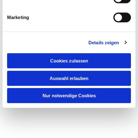
i
Dies könnte Sie auch
interessieren
g
Marketing
u
n
g
Details zeigen
s
a
u
Cookies zulassen
s
w
Auswahl erlauben
a
h
l
Nur notwendige Cookies