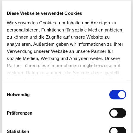
Diese Webseite verwendet Cookies
Wir verwenden Cookies, um Inhalte und Anzeigen zu
personalisieren, Funktionen für soziale Medien anbieten
zu können und die Zugriffe auf unsere Website zu
analysieren. Außerdem geben wir Informationen zu Ihrer
Verwendung unserer Website an unsere Partner für
soziale Medien, Werbung und Analysen weiter. Unsere
Partner führen diese Informationen möglicherweise mit
weiteren Daten zusammen, die Sie ihnen bereitgestellt
haben oder die sie im Rahmen Ihrer Nutzung der Dienste
gesammelt haben.
E
Notwendig
i
n
w
Präferenzen
i
l
l
Statistiken