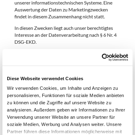
unserer informationstechnischen Systeme. Eine
Auswertung der Daten zu Marketingzwecken
findet in diesem Zusammenhang nicht statt.
In diesen Zwecken liegt auch unser berechtigtes
Interesse an der Datenverarbeitung nach § 6 Nr. 4
DSG-EKD.
4. Dauer der Speicherung
Die Daten werden gelöscht, sobald sie für die
Erreichung des Zweckes ihrer Erhebung nicht mehr
Diese Webseite verwendet Cookies
erforderlich sind. Im Falle der Erfassung der Daten
Wir verwenden Cookies, um Inhalte und Anzeigen zu
zur Bereitstellung der Website ist dies der Fall,
personalisieren, Funktionen für soziale Medien anbieten
wenn die jeweilige Sitzung beendet ist.
zu können und die Zugriffe auf unsere Website zu
Im Falle der Speicherung der Daten in Logfiles ist
analysieren. Außerdem geben wir Informationen zu Ihrer
dies nach spätestens sieben Tagen der Fall. Eine
Verwendung unserer Website an unsere Partner für
darüber hinausgehende Speicherung ist möglich. In
soziale Medien, Werbung und Analysen weiter. Unsere
diesem Fall werden die IP-Adressen der Nutzer
Partner führen diese Informationen möglicherweise mit