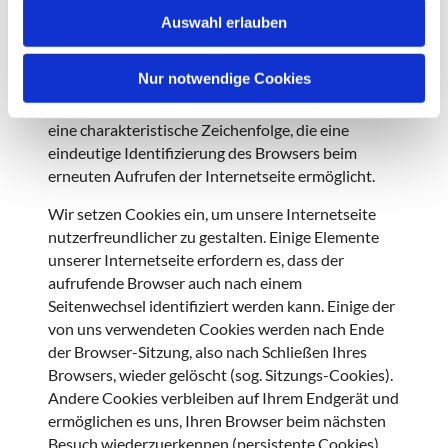
w
Internetbrowser bzw. vom Internetbrowser auf
Auswahl erlauben
a
dem Computersystem des Nutzers gespeichert
h
werden. Ruft ein Nutzer eine Internetseite auf, so
l
Nur notwendige Cookies
kann ein Cookie auf dem Betriebssystem des
Nutzers gespeichert werden. Dieser Cookie enthält
eine charakteristische Zeichenfolge, die eine
eindeutige Identifizierung des Browsers beim
erneuten Aufrufen der Internetseite ermöglicht.
Wir setzen Cookies ein, um unsere Internetseite
nutzerfreundlicher zu gestalten. Einige Elemente
unserer Internetseite erfordern es, dass der
aufrufende Browser auch nach einem
Seitenwechsel identifiziert werden kann. Einige der
von uns verwendeten Cookies werden nach Ende
der Browser-Sitzung, also nach Schließen Ihres
Browsers, wieder gelöscht (sog. Sitzungs-Cookies).
Andere Cookies verbleiben auf Ihrem Endgerät und
ermöglichen es uns, Ihren Browser beim nächsten
Besuch wiederzuerkennen (persistente Cookies).